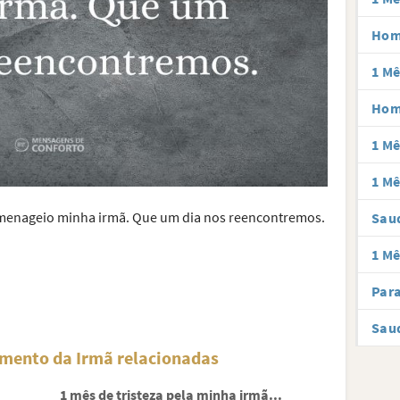
Hom
1 Mê
Hom
1 Mê
1 Mê
omenageio minha irmã. Que um dia nos reencontremos.
Saud
1 Mê
Par
Sau
imento da Irmã relacionadas
1 mês de tristeza pela minha irmã...