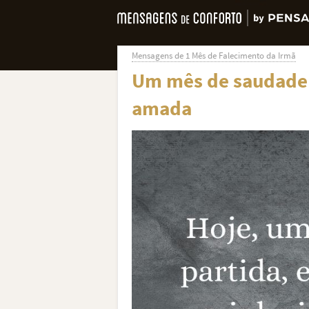
Mensagens de 1 Mês de Falecimento da Irmã
Um mês de saudade
amada