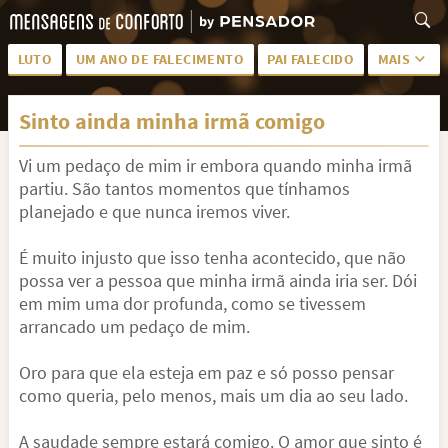
LUTO
UM ANO DE FALECIMENTO
PAI FALECIDO
MAIS
LUTO PARA AMIGA
PALAVRAS
Sinto ainda minha irmã comigo
SAUDADES DA MÃE
PÊSAMES
Vi um pedaço de mim ir embora quando minha irmã
PÊSAMES PARA AMIGA
DESCANSE EM PAZ
partiu. São tantos momentos que tínhamos
MEUS SENTIMENTOS
PÊSAMES PARA AMIGO
planejado e que nunca iremos viver.
FRASES DE LUTO PARA AMIGO
FIM DE NAMORO
É muito injusto que isso tenha acontecido, que não
possa ver a pessoa que minha irmã ainda iria ser. Dói
TODAS AS CATEGORIAS
em mim uma dor profunda, como se tivessem
arrancado um pedaço de mim.
Oro para que ela esteja em paz e só posso pensar
como queria, pelo menos, mais um dia ao seu lado.
A saudade sempre estará comigo. O amor que sinto é