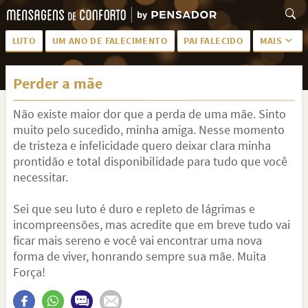
LUTO
UM ANO DE FALECIMENTO
PAI FALECIDO
MAIS
LUTO PARA AMIGA
PALAVRAS
Perder a mãe
SAUDADES DA MÃE
PÊSAMES
Não existe maior dor que a perda de uma mãe. Sinto
PÊSAMES PARA AMIGA
DESCANSE EM PAZ
muito pelo sucedido, minha amiga. Nesse momento
MEUS SENTIMENTOS
PÊSAMES PARA AMIGO
de tristeza e infelicidade quero deixar clara minha
prontidão e total disponibilidade para tudo que você
FRASES DE LUTO PARA AMIGO
FIM DE NAMORO
necessitar.
TODAS AS CATEGORIAS
Sei que seu luto é duro e repleto de lágrimas e
incompreensões, mas acredite que em breve tudo vai
ficar mais sereno e você vai encontrar uma nova
forma de viver, honrando sempre sua mãe. Muita
Força!