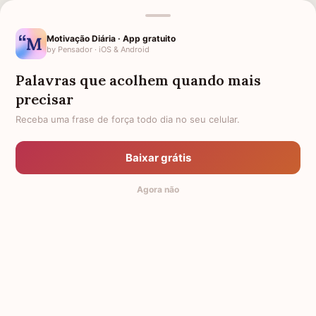
MENSAGENS RELACIONADAS
Motivação Diária · App gratuito
AMIGA QUE PERDEU A MÃE
1 ANO DE FALECIMENTO DE MÃE
by Pensador · iOS & Android
PARA QUEM PERDEU A MÃE
1 MÊS DE FALECIMENTO DA
Palavras que acolhem quando mais
MINHA MÃE
precisar
CONFORTO PARA MÃE QUE
FORÇA PARA MÃE COM FILHO
Receba uma frase de força todo dia no seu celular.
PERDEU O FILHO
DOENTE
AMIGO QUE PERDEU A MÃE
HOMENAGEM PARA MÃE
Baixar grátis
FALECIDA
CARTA PARA MÃE FALECIDA
CONFORTO PARA MÃE QUE
Agora não
PERDEU SUA FILHA
© 2014-2026 Mensagens de Conforto,
by Pensador