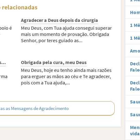
 relacionadas
Hom
Agradecer a Deus depois da cirurgia
1 Mê
poio é
Meu Deus, com Tua ajuda consegui superar
e
mais um momento de provação. Obrigada
1 Mê
Senhor, por teres guiado as...
Amor
...
Obrigada pela cura, meu Deus
Decl
Fale
Meu Deus, hoje eu tenho ainda mais razões
orma
para erguer as mãos ao céu e Te agradecer,
pois com a Tua ajuda,...
Decl
Fale
Sau
as as Mensagens de Agradecimento
Saud
Mens
vida