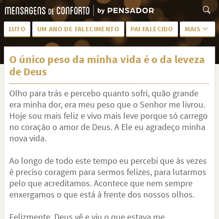
LUTO
UM ANO DE FALECIMENTO
PAI FALECIDO
MAIS
LUTO PARA AMIGA
PALAVRAS
O único peso da minha vida é o da leveza
SAUDADES DA MÃE
PÊSAMES
de Deus
PÊSAMES PARA AMIGA
DESCANSE EM PAZ
Olho para trás e percebo quanto sofri, quão grande
MEUS SENTIMENTOS
PÊSAMES PARA AMIGO
era minha dor, era meu peso que o Senhor me livrou.
Hoje sou mais feliz e vivo mais leve porque só carrego
FRASES DE LUTO PARA AMIGO
FIM DE NAMORO
no coração o amor de Deus. A Ele eu agradeço minha
nova vida.
TODAS AS CATEGORIAS
Ao longo de todo este tempo eu percebi que às vezes
é preciso coragem para sermos felizes, para lutarmos
pelo que acreditamos. Acontece que nem sempre
enxergamos o que está à frente dos nossos olhos.
Felizmente, Deus vê e viu o que estava me