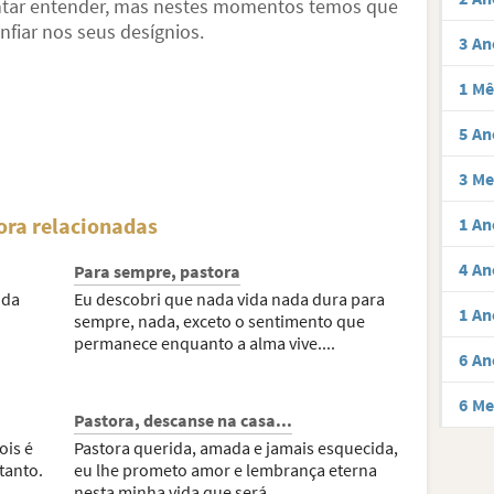
ntar entender, mas nestes momentos temos que
nfiar nos seus desígnios.
3 An
1 Mê
5 An
3 Me
ora relacionadas
1 An
4 An
Para sempre, pastora
ida
Eu descobri que nada vida nada dura para
1 An
sempre, nada, exceto o sentimento que
permanece enquanto a alma vive....
6 An
6 Me
Pastora, descanse na casa...
ois é
Pastora querida, amada e jamais esquecida,
tanto.
eu lhe prometo amor e lembrança eterna
nesta minha vida que será...