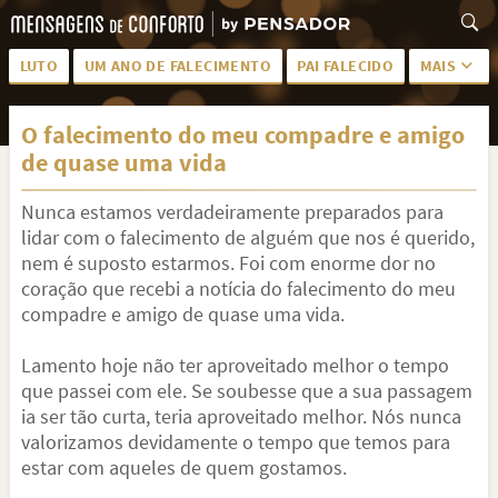
LUTO
UM ANO DE FALECIMENTO
PAI FALECIDO
MAIS
LUTO PARA AMIGA
PALAVRAS
O falecimento do meu compadre e amigo
SAUDADES DA MÃE
PÊSAMES
de quase uma vida
PÊSAMES PARA AMIGA
DESCANSE EM PAZ
Nunca estamos verdadeiramente preparados para
MEUS SENTIMENTOS
PÊSAMES PARA AMIGO
lidar com o falecimento de alguém que nos é querido,
nem é suposto estarmos. Foi com enorme dor no
FRASES DE LUTO PARA AMIGO
FIM DE NAMORO
coração que recebi a notícia do falecimento do meu
compadre e amigo de quase uma vida.
TODAS AS CATEGORIAS
Lamento hoje não ter aproveitado melhor o tempo
que passei com ele. Se soubesse que a sua passagem
ia ser tão curta, teria aproveitado melhor. Nós nunca
valorizamos devidamente o tempo que temos para
estar com aqueles de quem gostamos.