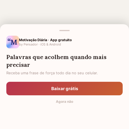
MENSAGENS RELACIONADAS
Motivação Diária · App gratuito
by Pensador · iOS & Android
1 MÊS DE FALECIMENTO DO
1 ANO DE FALECIMENTO DO
MEU PAI
MEU AVÔ
Palavras que acolhem quando mais
1 MÊS DE FALECIMENTO DO
1 MÊS DE FALECIMENTO DO
precisar
MEU AVÔ
AMIGO
Receba uma frase de força todo dia no seu celular.
1 MÊS DE FALECIMENTO DO
1 MÊS DE FALECIMENTO DO MEU
MEU FILHO
TIO
Baixar grátis
2 ANOS DE FALECIMENTO
3 ANOS DE FALECIMENTO
Agora não
1 MÊS DE FALECIMENTO
5 ANOS DE FALECIMENTO