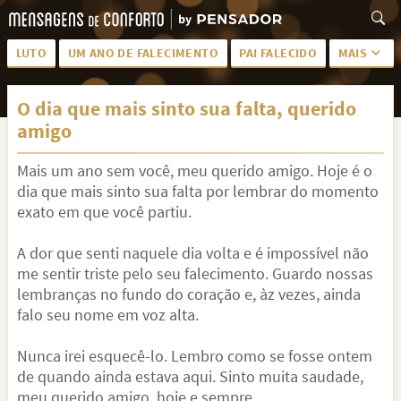
LUTO
UM ANO DE FALECIMENTO
PAI FALECIDO
MAIS
LUTO PARA AMIGA
PALAVRAS
O dia que mais sinto sua falta, querido
SAUDADES DA MÃE
PÊSAMES
amigo
PÊSAMES PARA AMIGA
DESCANSE EM PAZ
Mais um ano sem você, meu querido amigo. Hoje é o
MEUS SENTIMENTOS
PÊSAMES PARA AMIGO
dia que mais sinto sua falta por lembrar do momento
exato em que você partiu.
FRASES DE LUTO PARA AMIGO
FIM DE NAMORO
A dor que senti naquele dia volta e é impossível não
TODAS AS CATEGORIAS
me sentir triste pelo seu falecimento. Guardo nossas
lembranças no fundo do coração e, àz vezes, ainda
falo seu nome em voz alta.
Nunca irei esquecê-lo. Lembro como se fosse ontem
de quando ainda estava aqui. Sinto muita saudade,
meu querido amigo, hoje e sempre.