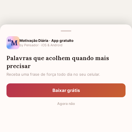
MENSAGENS RELACIONADAS
MISSA DE SÉTIMO DIA DE UM
AMIGO QUE PERDEU O PAI
Motivação Diária · App gratuito
AMIGO
by Pensador · iOS & Android
AMIGO QUE PERDEU A MÃE
CONFORTO PARA MÃE QUE
Palavras que acolhem quando mais
PERDEU SUA FILHA
precisar
HOMENAGEM PARA AMIGO QUE
SÉTIMO DIA DE FALECIMENTO
Receba uma frase de força todo dia no seu celular.
MORREU
PARA PAI
SÉTIMO DIA DE FALECIMENTO
1 MÊS DE FALECIMENTO DO
PARA MÃE
Baixar grátis
AMIGO
MÃE FALECIDA
BÍBLICAS PARA QUEM PERDEU
Agora não
UM ENTE QUERIDO