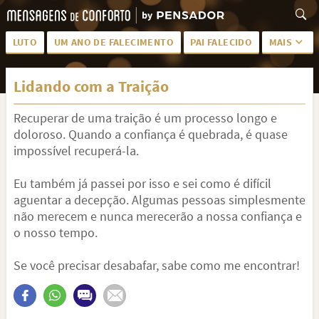
LUTO
UM ANO DE FALECIMENTO
PAI FALECIDO
MAIS
LUTO PARA AMIGA
PALAVRAS
Lidando com a Traição
SAUDADES DA MÃE
PÊSAMES
Recuperar de uma traição é um processo longo e
PÊSAMES PARA AMIGA
DESCANSE EM PAZ
doloroso. Quando a confiança é quebrada, é quase
MEUS SENTIMENTOS
PÊSAMES PARA AMIGO
impossível recuperá-la.
FRASES DE LUTO PARA AMIGO
FIM DE NAMORO
Eu também já passei por isso e sei como é difícil
aguentar a decepção. Algumas pessoas simplesmente
TODAS AS CATEGORIAS
não merecem e nunca merecerão a nossa confiança e
o nosso tempo.
Se você precisar desabafar, sabe como me encontrar!