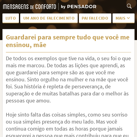
LUTO
UM ANO DE FALECIMENTO
PAI FALECIDO
MAIS
LUTO PARA AMIGA
PALAVRAS
Guardarei para sempre tudo que você me
SAUDADES DA MÃE
PÊSAMES
ensinou, mãe
PÊSAMES PARA AMIGA
DESCANSE EM PAZ
De todos os exemplos que tive na vida, o seu foi o que
MEUS SENTIMENTOS
PÊSAMES PARA AMIGO
mais me marcou. De todas as lições que aprendi, as
que guardarei para sempre são as que você me
FRASES DE LUTO PARA AMIGO
FIM DE NAMORO
ensinou. Sinto orgulho na mulher e na mãe que você
foi. Sua história é repleta de perseverança, de
TODAS AS CATEGORIAS
superação e de muitas batalhas para dar o melhor às
pessoas que amou.
Hoje sinto falta das coisas simples, como seu sorriso
ou sua simples presença do meu lado. Mas você
continua comigo em todas as horas porque jamais
esquecerei a pessoa que mais contribuiu para que eu