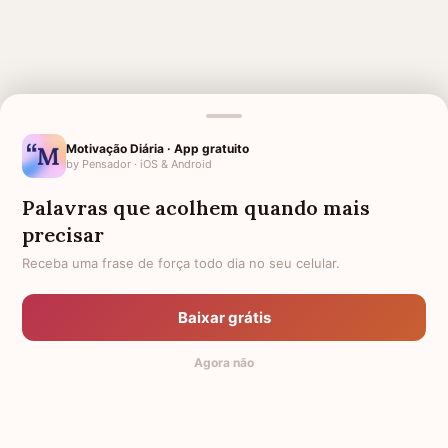
MENSAGENS RELACIONADAS
Motivação Diária · App gratuito
AMIGA QUE PERDEU A MÃE
PARA QUEM PERDEU A MÃE
by Pensador · iOS & Android
CONFORTO PARA MÃE QUE
FORÇA PARA MÃE COM FILHO
Palavras que acolhem quando mais
PERDEU O FILHO
DOENTE
precisar
AMIGO QUE PERDEU A MÃE
HOMENAGEM PARA MÃE
Receba uma frase de força todo dia no seu celular.
FALECIDA
CARTA PARA MÃE FALECIDA
CONFORTO PARA MÃE QUE
Baixar grátis
PERDEU SUA FILHA
MÃE DOENTE
SÉTIMO DIA DE FALECIMENTO
Agora não
PARA MÃE