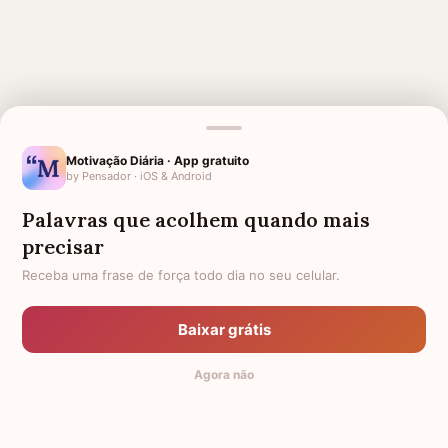
Motivação Diária · App gratuito
by Pensador · iOS & Android
MENSAGENS RELACIONADAS
Palavras que acolhem quando mais
3 MESES DE FALECIMENTO
6 MESES DE FALECIMENTO
precisar
4 MESES DE FALECIMENTO
5 MESES DE FALECIMENTO
Receba uma frase de força todo dia no seu celular.
7 MESES DE FALECIMENTO
8 MESES DE FALECIMENTO
Baixar grátis
10 MESES DE FALECIMENTO
9 MESES DE FALECIMENTO
Agora não
2 MESES DE FALECIMENTO
11 MESES DE FALECIMENTO