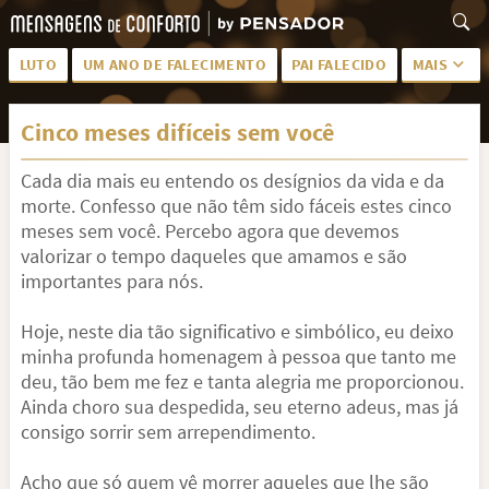
LUTO
UM ANO DE FALECIMENTO
PAI FALECIDO
MAIS
LUTO PARA AMIGA
PALAVRAS
Cinco meses difíceis sem você
SAUDADES DA MÃE
PÊSAMES
Cada dia mais eu entendo os desígnios da vida e da
PÊSAMES PARA AMIGA
DESCANSE EM PAZ
morte. Confesso que não têm sido fáceis estes cinco
MEUS SENTIMENTOS
PÊSAMES PARA AMIGO
meses sem você. Percebo agora que devemos
valorizar o tempo daqueles que amamos e são
FRASES DE LUTO PARA AMIGO
FIM DE NAMORO
importantes para nós.
TODAS AS CATEGORIAS
Hoje, neste dia tão significativo e simbólico, eu deixo
minha profunda homenagem à pessoa que tanto me
deu, tão bem me fez e tanta alegria me proporcionou.
Ainda choro sua despedida, seu eterno adeus, mas já
consigo sorrir sem arrependimento.
Acho que só quem vê morrer aqueles que lhe são