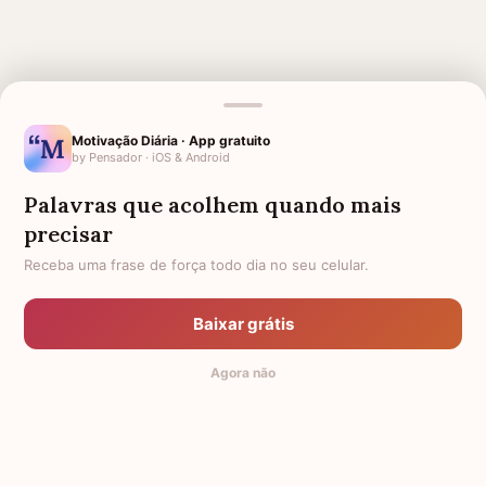
Motivação Diária · App gratuito
by Pensador · iOS & Android
MENSAGENS RELACIONADAS
Palavras que acolhem quando mais
3 MESES DE FALECIMENTO
6 MESES DE FALECIMENTO
precisar
4 MESES DE FALECIMENTO
5 MESES DE FALECIMENTO
Receba uma frase de força todo dia no seu celular.
7 MESES DE FALECIMENTO
8 MESES DE FALECIMENTO
DESPEDIDA DE COLEGA DE
10 MESES DE FALECIMENTO
Baixar grátis
TRABALHO QUE VAI EMBORA
Agora não
9 MESES DE FALECIMENTO
DESPEDIDA PARA AVÓ