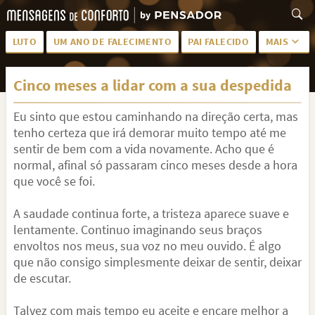
LUTO
UM ANO DE FALECIMENTO
PAI FALECIDO
MAIS
LUTO PARA AMIGA
PALAVRAS
Cinco meses a lidar com a sua despedida
SAUDADES DA MÃE
PÊSAMES
Eu sinto que estou caminhando na direção certa, mas
PÊSAMES PARA AMIGA
DESCANSE EM PAZ
tenho certeza que irá demorar muito tempo até me
MEUS SENTIMENTOS
PÊSAMES PARA AMIGO
sentir de bem com a vida novamente. Acho que é
normal, afinal só passaram cinco meses desde a hora
FRASES DE LUTO PARA AMIGO
FIM DE NAMORO
que você se foi.
TODAS AS CATEGORIAS
A saudade continua forte, a tristeza aparece suave e
lentamente. Continuo imaginando seus braços
envoltos nos meus, sua voz no meu ouvido. É algo
que não consigo simplesmente deixar de sentir, deixar
de escutar.
Talvez com mais tempo eu aceite e encare melhor a