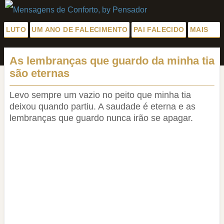
LUTO
UM ANO DE FALECIMENTO
PAI FALECIDO
MAIS
Luto para Amiga
As lembranças que guardo da minha tia
Palavras
são eternas
Saudades da Mãe
Pêsames
Pêsames para Amiga
Levo sempre um vazio no peito que minha tia
Descanse em Paz
deixou quando partiu. A saudade é eterna e as
Meus Sentimentos
lembranças que guardo nunca irão se apagar.
Pêsames para Amigo
Frases de Luto para Amigo
Fim de Namoro
Todas as Categorias