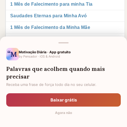
1 Mês de Falecimento para minha Tia
Saudades Eternas para Minha Avó
1 Mês de Falecimento da Minha Mãe
1 Mês de Falecimento da Minha Avó
Descanse em Paz Tia
Motivação Diária · App gratuito
by Pensador · iOS & Android
Luto para Tia
Palavras que acolhem quando mais
Saudades Eternas para Pai Falecido
precisar
Receba uma frase de força todo dia no seu celular.
1 Ano de Falecimento de Tia
Saudades Tia
Baixar grátis
Saudade da Minha Filha
Agora não