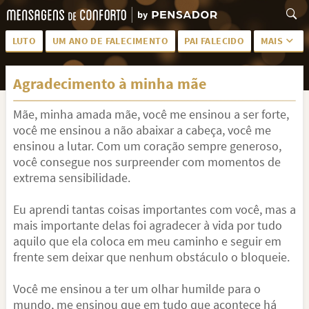
LUTO
UM ANO DE FALECIMENTO
PAI FALECIDO
MAIS
LUTO PARA AMIGA
PALAVRAS
Agradecimento à minha mãe
SAUDADES DA MÃE
PÊSAMES
Mãe, minha amada mãe, você me ensinou a ser forte,
PÊSAMES PARA AMIGA
DESCANSE EM PAZ
você me ensinou a não abaixar a cabeça, você me
MEUS SENTIMENTOS
PÊSAMES PARA AMIGO
ensinou a lutar. Com um coração sempre generoso,
você consegue nos surpreender com momentos de
FRASES DE LUTO PARA AMIGO
FIM DE NAMORO
extrema sensibilidade.
TODAS AS CATEGORIAS
Eu aprendi tantas coisas importantes com você, mas a
mais importante delas foi agradecer à vida por tudo
aquilo que ela coloca em meu caminho e seguir em
frente sem deixar que nenhum obstáculo o bloqueie.
Você me ensinou a ter um olhar humilde para o
mundo, me ensinou que em tudo que acontece há