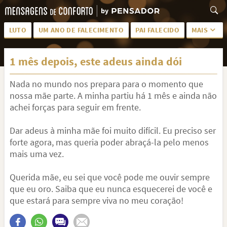
LUTO
UM ANO DE FALECIMENTO
PAI FALECIDO
MAIS
LUTO PARA AMIGA
PALAVRAS
1 mês depois, este adeus ainda dói
SAUDADES DA MÃE
PÊSAMES
Nada no mundo nos prepara para o momento que
PÊSAMES PARA AMIGA
DESCANSE EM PAZ
nossa mãe parte. A minha partiu há 1 mês e ainda não
MEUS SENTIMENTOS
PÊSAMES PARA AMIGO
achei forças para seguir em frente.
FRASES DE LUTO PARA AMIGO
FIM DE NAMORO
Dar adeus à minha mãe foi muito difícil. Eu preciso ser
forte agora, mas queria poder abraçá-la pelo menos
TODAS AS CATEGORIAS
mais uma vez.
Querida mãe, eu sei que você pode me ouvir sempre
que eu oro. Saiba que eu nunca esquecerei de você e
que estará para sempre viva no meu coração!