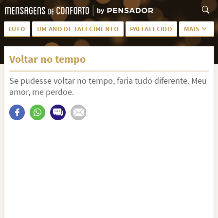
LUTO
UM ANO DE FALECIMENTO
PAI FALECIDO
MAIS
LUTO PARA AMIGA
PALAVRAS
Voltar no tempo
SAUDADES DA MÃE
PÊSAMES
Se pudesse voltar no tempo, faria tudo diferente. Meu
PÊSAMES PARA AMIGA
DESCANSE EM PAZ
amor, me perdoe.
MEUS SENTIMENTOS
PÊSAMES PARA AMIGO
FRASES DE LUTO PARA AMIGO
FIM DE NAMORO
TODAS AS CATEGORIAS