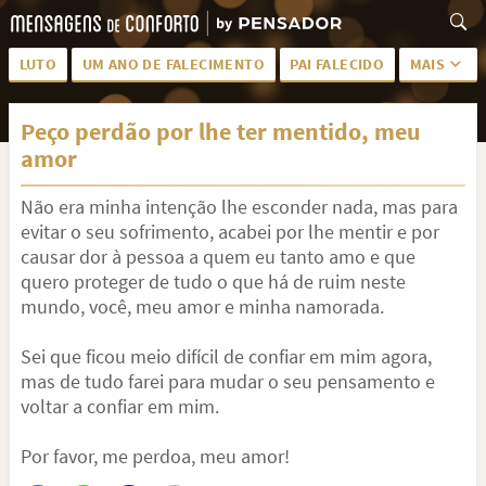
LUTO
UM ANO DE FALECIMENTO
PAI FALECIDO
MAIS
LUTO PARA AMIGA
PALAVRAS
Peço perdão por lhe ter mentido, meu
SAUDADES DA MÃE
PÊSAMES
amor
PÊSAMES PARA AMIGA
DESCANSE EM PAZ
Não era minha intenção lhe esconder nada, mas para
MEUS SENTIMENTOS
PÊSAMES PARA AMIGO
evitar o seu sofrimento, acabei por lhe mentir e por
causar dor à pessoa a quem eu tanto amo e que
FRASES DE LUTO PARA AMIGO
FIM DE NAMORO
quero proteger de tudo o que há de ruim neste
mundo, você, meu amor e minha namorada.
TODAS AS CATEGORIAS
Sei que ficou meio difícil de confiar em mim agora,
mas de tudo farei para mudar o seu pensamento e
voltar a confiar em mim.
Por favor, me perdoa, meu amor!