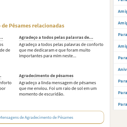
Amig
Ami
 de Pêsames relacionadas
Par
..
Agradeço a todos pelas palavras de...
os
Agradeço a todos pelas palavras de conforto
Amig
ade de
que me dedicaram e que foram muito
importantes para mim neste...
Para
Aniv
.
Agradecimento de pêsames
Par
nforto
Agradeço a linda mensagem de pêsames
por
que me enviou. Foi um raio de sol em um
Par
momento de escuridão.
Par
 Mensagens de Agradecimento de Pêsames