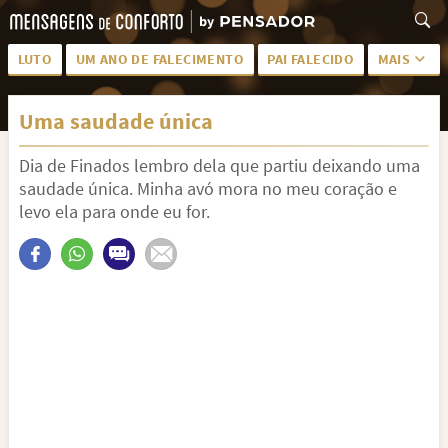
LUTO
UM ANO DE FALECIMENTO
PAI FALECIDO
MAIS
LUTO PARA AMIGA
PALAVRAS
Uma saudade única
SAUDADES DA MÃE
PÊSAMES
Dia de Finados lembro dela que partiu deixando uma
PÊSAMES PARA AMIGA
DESCANSE EM PAZ
saudade única. Minha avó mora no meu coração e
MEUS SENTIMENTOS
PÊSAMES PARA AMIGO
levo ela para onde eu for.
FRASES DE LUTO PARA AMIGO
FIM DE NAMORO
TODAS AS CATEGORIAS