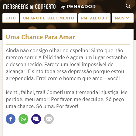
LUTO
UM ANO DE FALECIMENTO
PAI FALECIDO
MAIS
LUTO PARA AMIGA
PALAVRAS
Uma Chance Para Amar
SAUDADES DA MÃE
PÊSAMES
Ainda não consigo olhar no espelho! Sinto que não
PÊSAMES PARA AMIGA
DESCANSE EM PAZ
mereço sorrir. A felicidade é agora um lugar estranho
MEUS SENTIMENTOS
PÊSAMES PARA AMIGO
e desconhecido. Parece um local impossível de
alcançar! E sinto toda essa depressão porque estou
FRASES DE LUTO PARA AMIGO
FIM DE NAMORO
arrependida. Errei com o homem que amo – você!
TODAS AS CATEGORIAS
Menti, falhei, trai! Cometi uma tremenda injustiça. Me
perdoe, meu amor! Por favor, me desculpe. Só peço
uma chance. Só uma. Por favor!