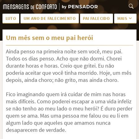
LUTO
UM ANO DE FALECIMENTO
PAI FALECIDO
MAIS
LUTO PARA AMIGA
PALAVRAS
Um mês sem o meu pai herói
SAUDADES DA MÃE
PÊSAMES
Ainda penso na primeira noite sem você, meu pai.
PÊSAMES PARA AMIGA
DESCANSE EM PAZ
Todos os dias penso. Acho que não dormi. Chorei
MEUS SENTIMENTOS
PÊSAMES PARA AMIGO
durante horas e horas. Creio que gritei. Eu não
poderia aceitar que você tinha morrido. Hoje, um mês
FRASES DE LUTO PARA AMIGO
FIM DE NAMORO
depois, ainda choro; não grito, mas ainda choro.
TODAS AS CATEGORIAS
Fico imaginando quem irá cuidar de mim nas horas
mais difíceis. Como poderei escapar a uma vida infeliz
se não tenho ao meu lado o meu herói? É duro perder
quem se ama. Mas uma pessoa me falou ou eu li em
algum lado que aqueles que amamos nunca
desaparecem de verdade.