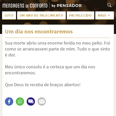
LUTO
UM ANO DE FALECIMENTO
PAI FALECIDO
MAIS
LUTO PARA AMIGA
PALAVRAS
Um dia nos encontraremos
SAUDADES DA MÃE
PÊSAMES
Sua morte abriu uma enorme ferida no meu peito. Foi
PÊSAMES PARA AMIGA
DESCANSE EM PAZ
como se arrancassem parte de mim. Tudo o que sinto
MEUS SENTIMENTOS
PÊSAMES PARA AMIGO
é dor.
FRASES DE LUTO PARA AMIGO
FIM DE NAMORO
Meu único consolo é a certeza que um dia nos
encontraremos.
TODAS AS CATEGORIAS
Que Deus te receba de braços abertos!