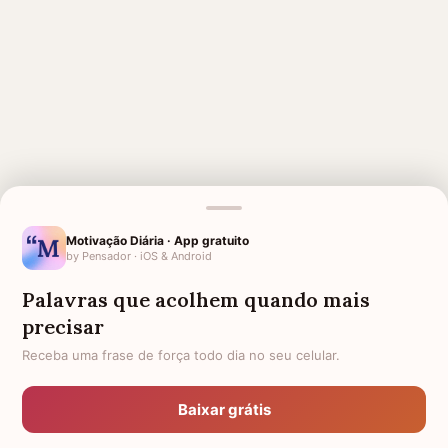
Motivação Diária · App gratuito
by Pensador · iOS & Android
MENSAGENS RELACIONADAS
Palavras que acolhem quando mais
SAUDADE DA AVÓ
LUTO PARA AMIGA
precisar
HOMENAGEM PARA MÃE
LUTO PARA COLEGA DE
FALECIDA
TRABALHO
Receba uma frase de força todo dia no seu celular.
LUTO
LUTO POR UMA CRIANÇA
Baixar grátis
LUTO PELO MEU AVÔ
LUTO PARA TIO