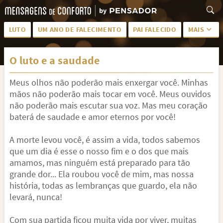
LUTO
UM ANO DE FALECIMENTO
PAI FALECIDO
MAIS
LUTO PARA AMIGA
PALAVRAS
O luto e a saudade
SAUDADES DA MÃE
PÊSAMES
Meus olhos não poderão mais enxergar você. Minhas
PÊSAMES PARA AMIGA
DESCANSE EM PAZ
mãos não poderão mais tocar em você. Meus ouvidos
MEUS SENTIMENTOS
PÊSAMES PARA AMIGO
não poderão mais escutar sua voz. Mas meu coração
baterá de saudade e amor eternos por você!
FRASES DE LUTO PARA AMIGO
FIM DE NAMORO
A morte levou você, é assim a vida, todos sabemos
TODAS AS CATEGORIAS
que um dia é esse o nosso fim e o dos que mais
amamos, mas ninguém está preparado para tão
grande dor... Ela roubou você de mim, mas nossa
história, todas as lembranças que guardo, ela não
levará, nunca!
Com sua partida ficou muita vida por viver, muitas