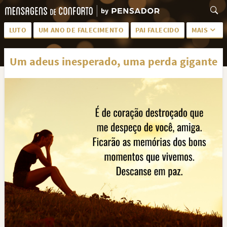
LUTO
UM ANO DE FALECIMENTO
PAI FALECIDO
MAIS
LUTO PARA AMIGA
PALAVRAS
Um adeus inesperado, uma perda gigante
SAUDADES DA MÃE
PÊSAMES
PÊSAMES PARA AMIGA
DESCANSE EM PAZ
MEUS SENTIMENTOS
PÊSAMES PARA AMIGO
FRASES DE LUTO PARA AMIGO
FIM DE NAMORO
TODAS AS CATEGORIAS