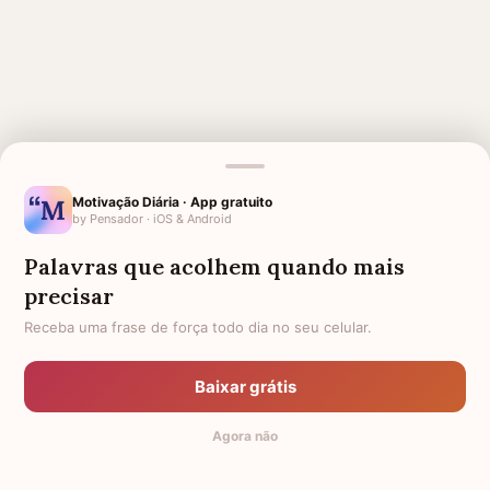
MENSAGENS RELACIONADAS
Motivação Diária · App gratuito
by Pensador · iOS & Android
PARA UMA PESSOA ESPECIAL
LUTO POR UMA CRIANÇA
QUE FALECEU
Palavras que acolhem quando mais
HOMENAGEM PARA UMA IRMÃ
FRASES DE PERDA DE ALGUÉM
precisar
FALECIDA
Receba uma frase de força todo dia no seu celular.
PERDA
A DOR DA PERDA
LUTO POR UMA PESSOA
SAUDADE E ADEUS
Baixar grátis
QUERIDA
Agora não
ADEUS PARA QUEM MORREU
FRASES BÍBLICAS