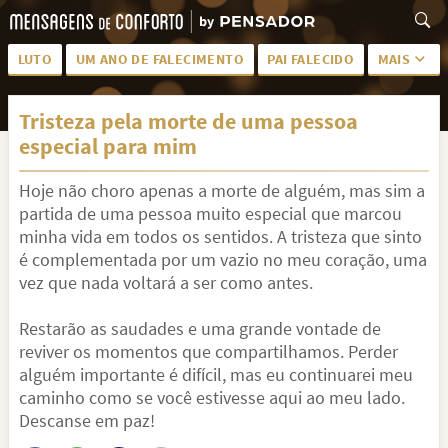
LUTO
UM ANO DE FALECIMENTO
PAI FALECIDO
MAIS
LUTO PARA AMIGA
PALAVRAS
Tristeza pela morte de uma pessoa
SAUDADES DA MÃE
PÊSAMES
especial para mim
PÊSAMES PARA AMIGA
DESCANSE EM PAZ
Hoje não choro apenas a morte de alguém, mas sim a
MEUS SENTIMENTOS
PÊSAMES PARA AMIGO
partida de uma pessoa muito especial que marcou
minha vida em todos os sentidos. A tristeza que sinto
FRASES DE LUTO PARA AMIGO
FIM DE NAMORO
é complementada por um vazio no meu coração, uma
vez que nada voltará a ser como antes.
TODAS AS CATEGORIAS
Restarão as saudades e uma grande vontade de
reviver os momentos que compartilhamos. Perder
alguém importante é difícil, mas eu continuarei meu
caminho como se você estivesse aqui ao meu lado.
Descanse em paz!