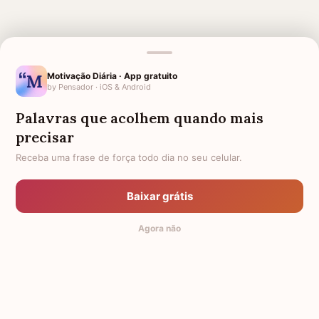
Motivação Diária · App gratuito
by Pensador · iOS & Android
MENSAGENS RELACIONADAS
Palavras que acolhem quando mais
2 ANOS DE FALECIMENTO
3 ANOS DE FALECIMENTO
precisar
5 ANOS DE FALECIMENTO
4 ANOS DE FALECIMENTO
Receba uma frase de força todo dia no seu celular.
6 ANOS DE FALECIMENTO
SAUDADE DA AVÓ
HOMENAGEM PARA MÃE
7 ANOS DE FALECIMENTO
Baixar grátis
FALECIDA
Agora não
SAUDADE
MÃE FALECIDA