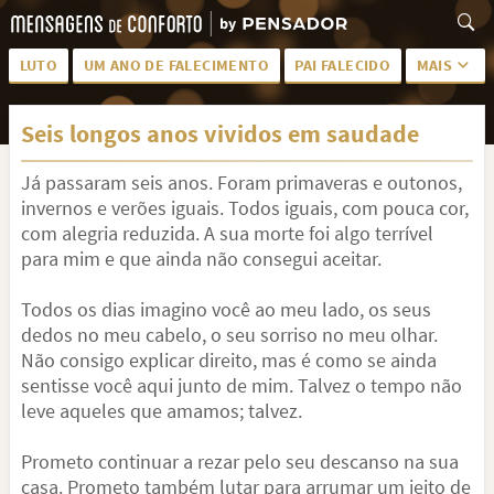
LUTO
UM ANO DE FALECIMENTO
PAI FALECIDO
MAIS
LUTO PARA AMIGA
PALAVRAS
Seis longos anos vividos em saudade
SAUDADES DA MÃE
PÊSAMES
Já passaram seis anos. Foram primaveras e outonos,
PÊSAMES PARA AMIGA
DESCANSE EM PAZ
invernos e verões iguais. Todos iguais, com pouca cor,
MEUS SENTIMENTOS
PÊSAMES PARA AMIGO
com alegria reduzida. A sua morte foi algo terrível
para mim e que ainda não consegui aceitar.
FRASES DE LUTO PARA AMIGO
FIM DE NAMORO
Todos os dias imagino você ao meu lado, os seus
TODAS AS CATEGORIAS
dedos no meu cabelo, o seu sorriso no meu olhar.
Não consigo explicar direito, mas é como se ainda
sentisse você aqui junto de mim. Talvez o tempo não
leve aqueles que amamos; talvez.
Prometo continuar a rezar pelo seu descanso na sua
casa. Prometo também lutar para arrumar um jeito de