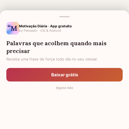
MENSAGENS RELACIONADAS
Motivação Diária · App gratuito
by Pensador · iOS & Android
SAUDADES DA MÃE
FRASES DE SAUDADES
ETERNAS PARA MÃE
Palavras que acolhem quando mais
AMIGA QUE PERDEU A MÃE
1 ANO DE FALECIMENTO DE MÃE
precisar
Receba uma frase de força todo dia no seu celular.
SAUDADES TIO
PARA QUEM PERDEU A MÃE
1 MÊS DE FALECIMENTO DA
CONFORTO PARA MÃE QUE
MINHA MÃE
PERDEU O FILHO
Baixar grátis
FORÇA PARA MÃE COM FILHO
AMIGO QUE PERDEU A MÃE
Agora não
DOENTE