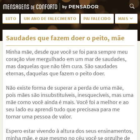
LUTO
UM ANO DE FALECIMENTO
PAI FALECIDO
MAIS
LUTO PARA AMIGA
PALAVRAS
Saudades que fazem doer o peito, mãe
SAUDADES DA MÃE
PÊSAMES
Minha mãe, desde que você se foi para sempre meu
PÊSAMES PARA AMIGA
DESCANSE EM PAZ
coração vive mergulhado em um mar de saudades,
MEUS SENTIMENTOS
PÊSAMES PARA AMIGO
mas daquelas que não têm cura. São saudades
eternas, daquelas que fazem o peito doer.
FRASES DE LUTO PARA AMIGO
FIM DE NAMORO
Não existe forma de superar a perda de uma mãe,
TODAS AS CATEGORIAS
pois mães são insubstituíveis, inesquecíveis, mas uma
mãe como você ainda é mais. Você foi a melhor e ao
seu lado eu aprendi tudo que precisava para me
tornar uma pessoa de valor.
Espero estar vivendo à altura dos seus ensinamentos,
minha mãe, e que mesmo no céu você se orgulhe de