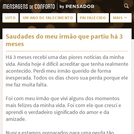
LUTO
UM ANO DE FALECIMENTO
PAI FALECIDO
MAIS
LUTO PARA AMIGA
PALAVRAS
Saudades do meu irmão que partiu há 3
SAUDADES DA MÃE
PÊSAMES
meses
PÊSAMES PARA AMIGA
DESCANSE EM PAZ
Há 3 meses recebi uma das piores notícias da minha
MEUS SENTIMENTOS
PÊSAMES PARA AMIGO
vida. Ainda hoje é difícil acreditar que tenha realmente
acontecido. Perdi meu irmão querido de forma
FRASES DE LUTO PARA AMIGO
FIM DE NAMORO
inesperada. Todos os dias choro sua perda porque ele
me faz muita falta.
TODAS AS CATEGORIAS
Foi com meu irmão que vivi alguns dos momentos
mais felizes da minha vida. Foi com ele que cresci e
aprendi o verdadeiro significado do amor e da
amizade.
Nunca estamos preparados para uma perda tão