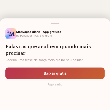
MENSAGENS RELACIONADAS
Motivação Diária · App gratuito
SAUDADES DO MEU AMOR
SAUDADES DE IRMÃO QUE
by Pensador · iOS & Android
MORREU
Palavras que acolhem quando mais
SAUDADES DO MEU FILHO
FRASES DE SAUDADES DE
IRMÃO FALECIDO
precisar
Receba uma frase de força todo dia no seu celular.
SAUDADES DE QUEM PARTIU
3 MESES DE FALECIMENTO
PARA A ETERNIDADE
PARA QUEM PERDEU UM IRMÃO
Baixar grátis
SAUDADES TIO
6 MESES DE FALECIMENTO
1 MÊS DE FALECIMENTO DO MEU
Agora não
PAI