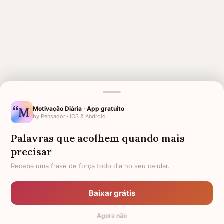
MENSAGENS RELACIONADAS
SAUDADES TIO
AGRADECIMENTO A DEUS PELO
Motivação Diária · App gratuito
LIVRAMENTO
by Pensador · iOS & Android
LUTO PARA TIO
QUE DEUS TE RECEBA DE
Palavras que acolhem quando mais
BRAÇOS ABERTOS
precisar
1 ANO DE FALECIMENTO DE TIO
AGRADECIMENTO A DEUS
Receba uma frase de força todo dia no seu celular.
PELAS BÊNÇÃOS RECEBIDAS
TIO DOENTE
MENSAGENS DE DEUS PARA
AMIGO
Baixar grátis
1 MÊS DE FALECIMENTO DO
DESCANSE EM PAZ TIO
Agora não
MEU TIO