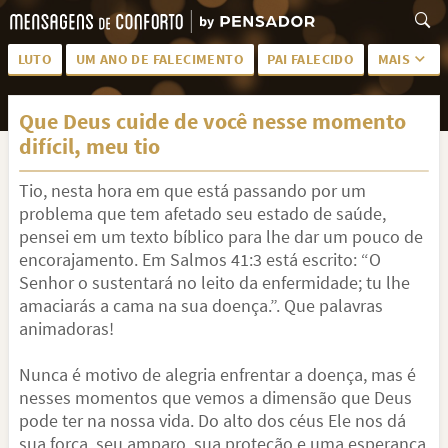
LUTO
UM ANO DE FALECIMENTO
PAI FALECIDO
MAIS
LUTO PARA AMIGA
PALAVRAS
Que Deus cuide de você nesse momento
SAUDADES DA MÃE
PÊSAMES
difícil, meu tio
PÊSAMES PARA AMIGA
DESCANSE EM PAZ
Tio, nesta hora em que está passando por um
MEUS SENTIMENTOS
PÊSAMES PARA AMIGO
problema que tem afetado seu estado de saúde,
pensei em um texto bíblico para lhe dar um pouco de
FRASES DE LUTO PARA AMIGO
FIM DE NAMORO
encorajamento. Em Salmos 41:3 está escrito: “O
Senhor o sustentará no leito da enfermidade; tu lhe
TODAS AS CATEGORIAS
amaciarás a cama na sua doença.”. Que palavras
animadoras!
Nunca é motivo de alegria enfrentar a doença, mas é
nesses momentos que vemos a dimensão que Deus
pode ter na nossa vida. Do alto dos céus Ele nos dá
sua força, seu amparo, sua proteção e uma esperança