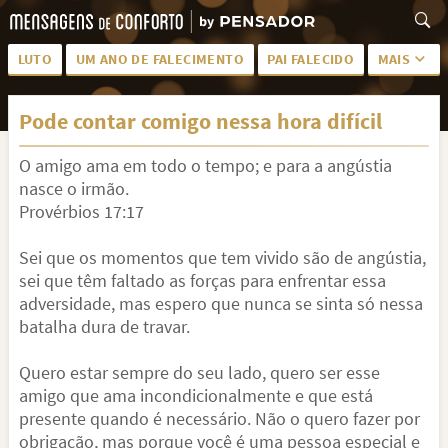
LUTO
UM ANO DE FALECIMENTO
PAI FALECIDO
MAIS
LUTO PARA AMIGA
PALAVRAS
Pode contar comigo nessa hora difícil
SAUDADES DA MÃE
PÊSAMES
O amigo ama em todo o tempo; e para a angústia
PÊSAMES PARA AMIGA
DESCANSE EM PAZ
nasce o irmão.
MEUS SENTIMENTOS
PÊSAMES PARA AMIGO
Provérbios 17:17
FRASES DE LUTO PARA AMIGO
FIM DE NAMORO
Sei que os momentos que tem vivido são de angústia,
sei que têm faltado as forças para enfrentar essa
TODAS AS CATEGORIAS
adversidade, mas espero que nunca se sinta só nessa
batalha dura de travar.
Quero estar sempre do seu lado, quero ser esse
amigo que ama incondicionalmente e que está
presente quando é necessário. Não o quero fazer por
obrigação, mas porque você é uma pessoa especial e