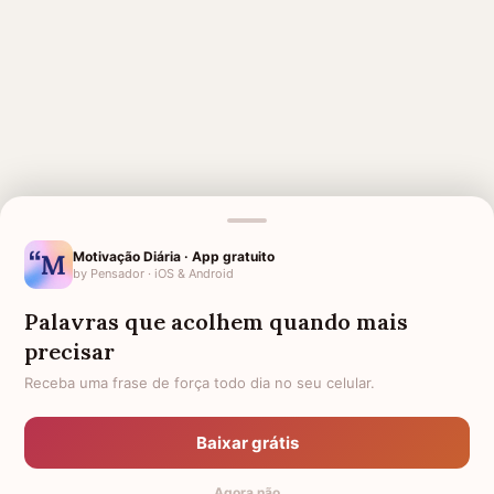
Motivação Diária · App gratuito
MENSAGENS RELACIONADAS
by Pensador · iOS & Android
BÍBLICAS PARA QUEM PERDEU
CONFORTO PARA QUEM
Palavras que acolhem quando mais
UM ENTE QUERIDO
PERDEU UM ENTE QUERIDO
precisar
CONSOLO PARA QUEM PERDEU
VERSÍCULOS DE CONFORTO E
A FILHA
FORÇA
Receba uma frase de força todo dia no seu celular.
PARA QUEM PERDEU O PAI
PARA QUEM PERDEU UM IRMÃO
Baixar grátis
PARA QUEM PERDEU A IRMÃ
PARA QUEM PERDEU A MÃE
Agora não