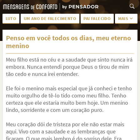
LUTO
UM ANO DE FALECIMENTO
PAI FALECIDO
MAIS
LUTO PARA AMIGA
PALAVRAS
Penso em você todos os dias, meu eterno
SAUDADES DA MÃE
PÊSAMES
menino
PÊSAMES PARA AMIGA
DESCANSE EM PAZ
Meu filho está no céu e a saudade que sinto nunca irá
MEUS SENTIMENTOS
PÊSAMES PARA AMIGO
embora. Nunca entendi porque Deus o tirou de mim
tão cedo e nunca irei entender.
FRASES DE LUTO PARA AMIGO
FIM DE NAMORO
Ele foi o menino mais especial que já conheci e tenho
TODAS AS CATEGORIAS
muito orgulho de tê-lo tido como meu filho. Tenho
certeza que ele estaria muito bem hoje. Um menino
lindo, sorridente e com um coração puro.
Meu coração dói de tristeza por ele não estar mais
aqui. Vivo com a saudade e as lembranças que
ficaram. O que mais lembro é do sorriso dele. Era