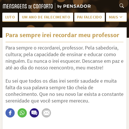
LUTO
UM ANO DE FALECIMENTO
PAI FALECIDO
MAIS
LUTO PARA AMIGA
PALAVRAS
Para sempre irei recordar meu professor
SAUDADES DA MÃE
PÊSAMES
Para sempre o recordarei, professor. Pela sabedoria,
PÊSAMES PARA AMIGA
DESCANSE EM PAZ
cultura; pela capacidade de ensinar e educar como
MEUS SENTIMENTOS
PÊSAMES PARA AMIGO
ninguém. Eu nunca o irei esquecer. Descanse em paz e
até ao dia do nosso reencontro, meu mestre!
FRASES DE LUTO PARA AMIGO
FIM DE NAMORO
Eu sei que todos os dias irei sentir saudade e muita
TODAS AS CATEGORIAS
falta da sua palavra sempre tão cheia de
conhecimento. Que no seu novo lar exista a constante
serenidade que você sempre mereceu.