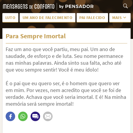
LUTO
UM ANO DE FALECIMENTO
PAI FALECIDO
MAIS
LUTO PARA AMIGA
PALAVRAS
Para Sempre Imortal
SAUDADES DA MÃE
PÊSAMES
Faz um ano que você partiu, meu pai. Um ano de
PÊSAMES PARA AMIGA
DESCANSE EM PAZ
saudade, de esforço e de luta. Seu nome permanece
MEUS SENTIMENTOS
PÊSAMES PARA AMIGO
nas minhas palavras. Ainda sinto sua falta, acho até
que vou sempre sentir! Você é meu ídolo!
FRASES DE LUTO PARA AMIGO
FIM DE NAMORO
É o pai que eu quero ser, é o homem que quero ver
TODAS AS CATEGORIAS
em mim. Por vezes, nem acredito que você se foi de
verdade. Achava que você seria imortal. E é! Na minha
memória será sempre imortal!