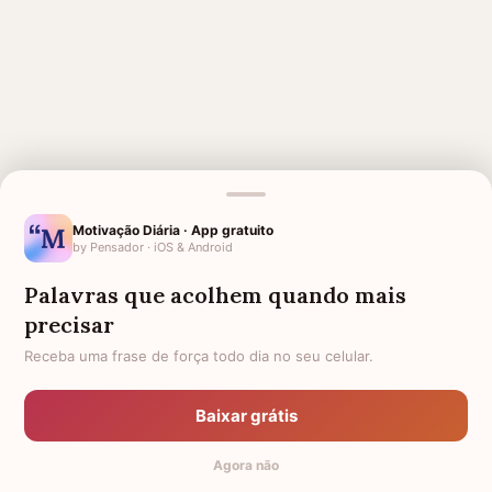
MENSAGENS RELACIONADAS
Motivação Diária · App gratuito
by Pensador · iOS & Android
HOMENAGEM PARA MÃE
CONFORTO PARA MÃE QUE
FALECIDA
PERDEU SUA FILHA
Palavras que acolhem quando mais
MÃE FALECIDA
AMOR PARA MÃE FALECIDA
precisar
AMIGA QUE PERDEU A MÃE
1 ANO DE FALECIMENTO DE MÃE
Receba uma frase de força todo dia no seu celular.
PARA QUEM PERDEU A MÃE
1 MÊS DE FALECIMENTO DA
MINHA MÃE
Baixar grátis
CONFORTO PARA MÃE QUE
FORÇA PARA MÃE COM FILHO
Agora não
PERDEU O FILHO
DOENTE