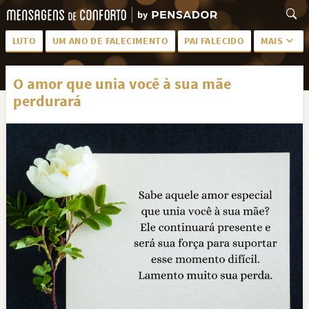
LUTO
UM ANO DE FALECIMENTO
PAI FALECIDO
MAIS
LUTO PARA AMIGA
PALAVRAS
O amor que unia você à sua mãe
SAUDADES DA MÃE
PÊSAMES
perdurará
PÊSAMES PARA AMIGA
DESCANSE EM PAZ
MEUS SENTIMENTOS
PÊSAMES PARA AMIGO
FRASES DE LUTO PARA AMIGO
FIM DE NAMORO
TODAS AS CATEGORIAS