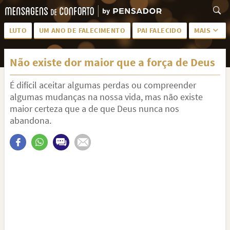
LUTO
UM ANO DE FALECIMENTO
PAI FALECIDO
MAIS
LUTO PARA AMIGA
PALAVRAS
Não existe dor maior que a força de Deus
SAUDADES DA MÃE
PÊSAMES
É difícil aceitar algumas perdas ou compreender
PÊSAMES PARA AMIGA
DESCANSE EM PAZ
algumas mudanças na nossa vida, mas não existe
MEUS SENTIMENTOS
PÊSAMES PARA AMIGO
maior certeza que a de que Deus nunca nos
abandona.
FRASES DE LUTO PARA AMIGO
FIM DE NAMORO
TODAS AS CATEGORIAS