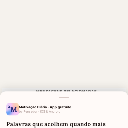
MENSAGENS RELACIONADAS
FRASES BÍBLICAS
FORÇA PARA MÃE COM FILHO
DOENTE
Motivação Diária · App gratuito
by Pensador · iOS & Android
AGRADECIMENTO A DEUS PELO
VERSÍCULOS DE CONFORTO E
LIVRAMENTO
FORÇA
Palavras que acolhem quando mais