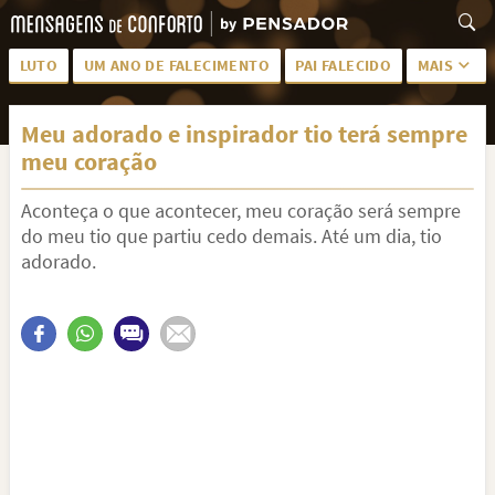
LUTO
UM ANO DE FALECIMENTO
PAI FALECIDO
MAIS
LUTO PARA AMIGA
PALAVRAS
Meu adorado e inspirador tio terá sempre
SAUDADES DA MÃE
PÊSAMES
meu coração
PÊSAMES PARA AMIGA
DESCANSE EM PAZ
Aconteça o que acontecer, meu coração será sempre
MEUS SENTIMENTOS
PÊSAMES PARA AMIGO
do meu tio que partiu cedo demais. Até um dia, tio
adorado.
FRASES DE LUTO PARA AMIGO
FIM DE NAMORO
TODAS AS CATEGORIAS