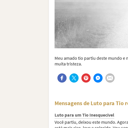
Meu amado tio partiu deste mundo e n
muita tristeza.
Mensagens de Luto para Tio 
Luto para um Tio Inesquecível
Você partiu, deixou este mundo. Agora
está mais rico, leve e colorido. Vou sen