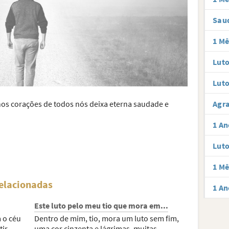
Sau
1 Mê
Lut
Luto
Agra
os corações de todos nós deixa eterna saudade e
1 An
Luto
1 Mê
relacionadas
1 An
Este luto pelo meu tio que mora em...
 o céu
Dentro de mim, tio, mora um luto sem fim,
tir
uma cor cinzenta e lágrimas, muitas