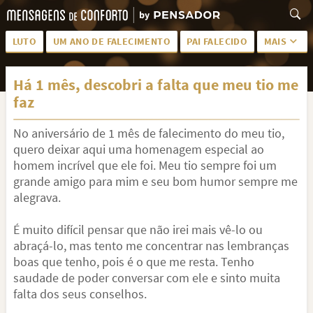
LUTO
UM ANO DE FALECIMENTO
PAI FALECIDO
MAIS
LUTO PARA AMIGA
PALAVRAS
Há 1 mês, descobri a falta que meu tio me
SAUDADES DA MÃE
PÊSAMES
faz
PÊSAMES PARA AMIGA
DESCANSE EM PAZ
No aniversário de 1 mês de falecimento do meu tio,
MEUS SENTIMENTOS
PÊSAMES PARA AMIGO
quero deixar aqui uma homenagem especial ao
homem incrível que ele foi. Meu tio sempre foi um
FRASES DE LUTO PARA AMIGO
FIM DE NAMORO
grande amigo para mim e seu bom humor sempre me
alegrava.
TODAS AS CATEGORIAS
É muito difícil pensar que não irei mais vê-lo ou
abraçá-lo, mas tento me concentrar nas lembranças
boas que tenho, pois é o que me resta. Tenho
saudade de poder conversar com ele e sinto muita
falta dos seus conselhos.