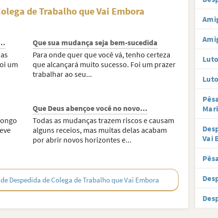
olega de Trabalho que Vai Embora
Amig
Ami
..
Que sua mudança seja bem-sucedida
mas
Para onde quer que você vá, tenho certeza
Lut
foi um
que alcançará muito sucesso. Foi um prazer
trabalhar ao seu...
Luto
Pês
Que Deus abençoe você no novo...
Mar
longo
Todas as mudanças trazem riscos e causam
Desp
teve
alguns receios, mas muitas delas acabam
Vai
por abrir novos horizontes e...
Pês
Des
de Despedida de Colega de Trabalho que Vai Embora
Desp