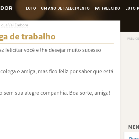
LUTO
UM ANO DE FALECIMENTO
PAI FALECIDO
LUTO P
o que Vai Embora
ga de trabalho
 felicitar você e lhe desejar muito sucesso
 colega e amiga, mas fico feliz por saber que está
ido sem sua alegre companhia. Boa sorte, amiga!
MEN
Des