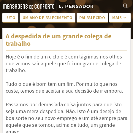
LUTO
UM ANO DE FALECIMENTO
PAI FALECIDO
MAIS
LUTO PARA AMIGA
PALAVRAS
A despedida de um grande colega de
SAUDADES DA MÃE
PÊSAMES
trabalho
PÊSAMES PARA AMIGA
DESCANSE EM PAZ
Hoje é o fim de um ciclo e é com lágrimas nos olhos
MEUS SENTIMENTOS
PÊSAMES PARA AMIGO
que vemos sair aquele que foi um grande colega de
trabalho.
FRASES DE LUTO PARA AMIGO
FIM DE NAMORO
Tudo o que é bom tem um fim. Por muito que nos
TODAS AS CATEGORIAS
custe, temos que aceitar a sua decisão de ir embora.
Passamos por demasiada coisa juntos para que isto
seja uma mera despedida. Não. Isto é um desejo de
boa sorte no seu novo emprego e um até sempre para
aquele que se tornou, acima de tudo, um grande
amigo.