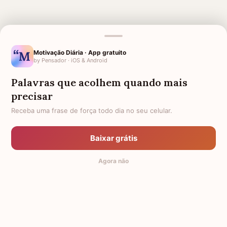
MENSAGENS RELACIONADAS
Motivação Diária · App gratuito
DESPEDIDA DE COLEGA DE
LUTO PARA COLEGA DE
by Pensador · iOS & Android
TRABALHO QUE VAI EMBORA
TRABALHO
Palavras que acolhem quando mais
DESPEDIDA PARA AVÓ
DESPEDIDA PARA ANIMAL DE
ESTIMAÇÃO
precisar
Receba uma frase de força todo dia no seu celular.
DESPEDIDA DE COLEGAS E
DESPEDIDA DE MORTE
CHEFES COM QUEM
TRABALHOU
Baixar grátis
LINDAS DESPEDIDA
DESPEDIDA PARA ALUNOS
Agora não
DESPEDIDA E AGRADECIMENTO
DESPEDIDA