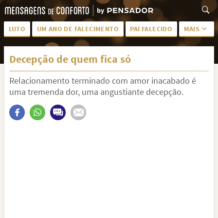
LUTO
UM ANO DE FALECIMENTO
PAI FALECIDO
MAIS
LUTO PARA AMIGA
PALAVRAS
Decepção de quem fica só
SAUDADES DA MÃE
PÊSAMES
Relacionamento terminado com amor inacabado é
PÊSAMES PARA AMIGA
DESCANSE EM PAZ
uma tremenda dor, uma angustiante decepção.
MEUS SENTIMENTOS
PÊSAMES PARA AMIGO
FRASES DE LUTO PARA AMIGO
FIM DE NAMORO
TODAS AS CATEGORIAS