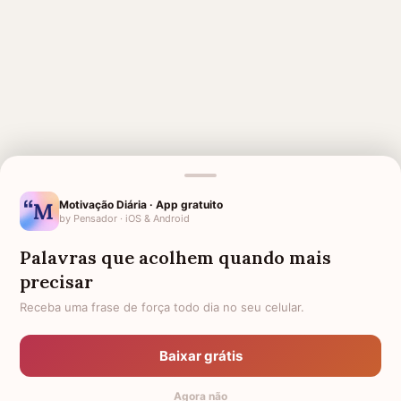
MENSAGENS RELACIONADAS
Motivação Diária · App gratuito
by Pensador · iOS & Android
ANIVERSÁRIO PARA AVÓ
PARA QUEM PERDEU A AVÓ
FALECIDA
Palavras que acolhem quando mais
SAUDADE DA AVÓ
1 ANO DE FALECIMENTO DA AVÓ
precisar
SAUDADES AVÔ QUE MORREU
DESPEDIDA PARA AVÓ
Receba uma frase de força todo dia no seu celular.
1 MÊS DE FALECIMENTO DA
LUTO PELO MEU AVÔ
MINHA AVÓ
Baixar grátis
HOMENAGEM PARA AVÓ
1 ANO DE FALECIMENTO DO
Agora não
FALECIDA
MEU AVÔ