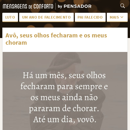
LUTO
UM ANO DE FALECIMENTO
PAI FALECIDO
MAIS
LUTO PARA AMIGA
PALAVRAS
Avô, seus olhos fecharam e os meus
SAUDADES DA MÃE
PÊSAMES
choram
PÊSAMES PARA AMIGA
DESCANSE EM PAZ
MEUS SENTIMENTOS
PÊSAMES PARA AMIGO
FRASES DE LUTO PARA AMIGO
FIM DE NAMORO
TODAS AS CATEGORIAS