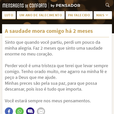
LUTO
UM ANO DE FALECIMENTO
PAI FALECIDO
MAIS
LUTO PARA AMIGA
PALAVRAS
A saudade mora comigo há 2 meses
SAUDADES DA MÃE
PÊSAMES
Sinto que quando você partiu, perdi um pouco da
PÊSAMES PARA AMIGA
DESCANSE EM PAZ
minha alegria. Faz 2 meses que sinto uma saudade
MEUS SENTIMENTOS
PÊSAMES PARA AMIGO
enorme no meu coração.
FRASES DE LUTO PARA AMIGO
FIM DE NAMORO
Perder você é uma tristeza que terei que levar sempre
comigo. Tenho orado muito, me agarro na minha fé e
TODAS AS CATEGORIAS
peço a Deus que me ajude.
Minhas preces são pela sua paz, para que possa
descansar, pois isso é tudo que importa.
Você estará sempre nos meus pensamentos.