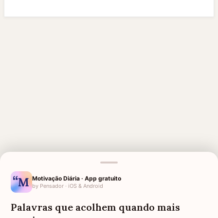
Motivação Diária · App gratuito
by Pensador · iOS & Android
MENSAGENS RELACIONADAS
Palavras que acolhem quando mais
PARA QUEM PERDEU O PAI
AMIGA QUE PERDEU O PAI