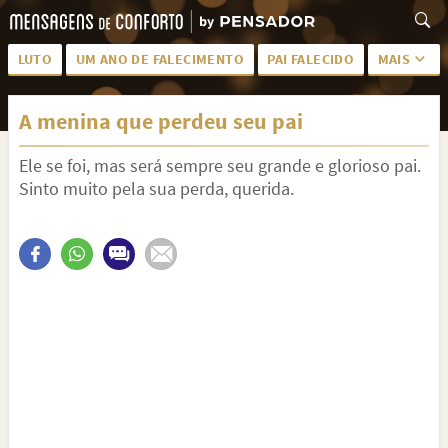
LUTO
UM ANO DE FALECIMENTO
PAI FALECIDO
MAIS
LUTO PARA AMIGA
PALAVRAS
A menina que perdeu seu pai
SAUDADES DA MÃE
PÊSAMES
Ele se foi, mas será sempre seu grande e glorioso pai.
PÊSAMES PARA AMIGA
DESCANSE EM PAZ
Sinto muito pela sua perda, querida.
MEUS SENTIMENTOS
PÊSAMES PARA AMIGO
FRASES DE LUTO PARA AMIGO
FIM DE NAMORO
TODAS AS CATEGORIAS