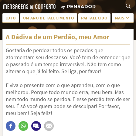
LUTO
UM ANO DE FALECIMENTO
PAI FALECIDO
MAIS
LUTO PARA AMIGA
PALAVRAS
A Dádiva de um Perdão, meu Amor
SAUDADES DA MÃE
PÊSAMES
Gostaria de perdoar todos os pecados que
PÊSAMES PARA AMIGA
DESCANSE EM PAZ
atormentam seu descanso! Você tem de entender que
MEUS SENTIMENTOS
PÊSAMES PARA AMIGO
o passado é um tempo irreversível. Não tem como
alterar o que já foi feito. Se liga, por favor!
FRASES DE LUTO PARA AMIGO
FIM DE NAMORO
E viva o presente com o que aprendeu, com o que
TODAS AS CATEGORIAS
melhorou. Porque todo mundo erra, meu bem. Mas
nem todo mundo se perdoa. E esse perdão tem de ser
seu. É só você quem pode se desculpar! Por favor,
meu bem! Seja feliz!