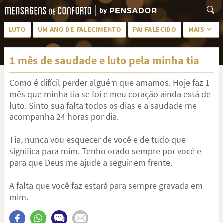
LUTO
UM ANO DE FALECIMENTO
PAI FALECIDO
MAIS
LUTO PARA AMIGA
PALAVRAS
1 mês de saudade e luto pela minha tia
SAUDADES DA MÃE
PÊSAMES
Como é difícil perder alguém que amamos. Hoje faz 1
PÊSAMES PARA AMIGA
DESCANSE EM PAZ
mês que minha tia se foi e meu coração ainda está de
MEUS SENTIMENTOS
PÊSAMES PARA AMIGO
luto. Sinto sua falta todos os dias e a saudade me
acompanha 24 horas por dia.
FRASES DE LUTO PARA AMIGO
FIM DE NAMORO
Tia, nunca vou esquecer de você e de tudo que
TODAS AS CATEGORIAS
significa para mim. Tenho orado sempre por você e
para que Deus me ajude a seguir em frente.
A falta que você faz estará para sempre gravada em
mim.