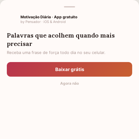
MENSAGENS RELACIONADAS
Motivação Diária · App gratuito
1 MÊS DE FALECIMENTO PARA
1 MÊS DE FALECIMENTO DA
by Pensador · iOS & Android
MINHA TIA
MINHA MÃE
Palavras que acolhem quando mais
1 MÊS DE FALECIMENTO DA
LUTO PARA TIA
MINHA AVÓ
precisar
Receba uma frase de força todo dia no seu celular.
SAUDADE DA MINHA FILHA
1 MÊS DE FALECIMENTO
SAUDADE DA AVÓ
1 MÊS DE FALECIMENTO DO MEU
Baixar grátis
PAI
LUTO PARA AMIGA
HOMENAGEM PARA MÃE
Agora não
FALECIDA
© 2014-2026 Mensagens de Conforto,
by Pensador