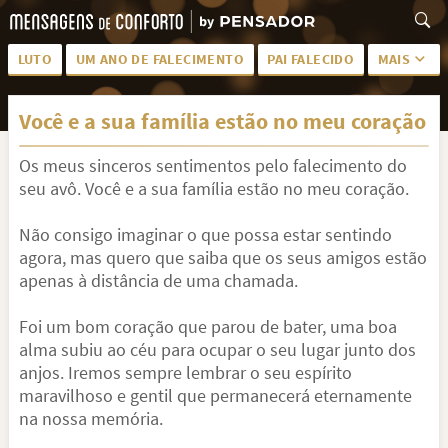
LUTO
UM ANO DE FALECIMENTO
PAI FALECIDO
MAIS
LUTO PARA AMIGA
PALAVRAS
Você e a sua família estão no meu coração
SAUDADES DA MÃE
PÊSAMES
Os meus sinceros sentimentos pelo falecimento do
PÊSAMES PARA AMIGA
DESCANSE EM PAZ
seu avô. Você e a sua família estão no meu coração.
MEUS SENTIMENTOS
PÊSAMES PARA AMIGO
Não consigo imaginar o que possa estar sentindo
FRASES DE LUTO PARA AMIGO
FIM DE NAMORO
agora, mas quero que saiba que os seus amigos estão
apenas à distância de uma chamada.
TODAS AS CATEGORIAS
Foi um bom coração que parou de bater, uma boa
alma subiu ao céu para ocupar o seu lugar junto dos
anjos. Iremos sempre lembrar o seu espírito
maravilhoso e gentil que permanecerá eternamente
na nossa memória.