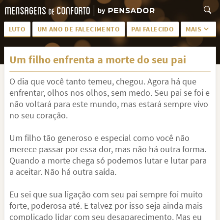
LUTO
UM ANO DE FALECIMENTO
PAI FALECIDO
MAIS
LUTO PARA AMIGA
PALAVRAS
Um filho enfrenta a morte do seu pai
SAUDADES DA MÃE
PÊSAMES
O dia que você tanto temeu, chegou. Agora há que
PÊSAMES PARA AMIGA
DESCANSE EM PAZ
enfrentar, olhos nos olhos, sem medo. Seu pai se foi e
MEUS SENTIMENTOS
PÊSAMES PARA AMIGO
não voltará para este mundo, mas estará sempre vivo
no seu coração.
FRASES DE LUTO PARA AMIGO
FIM DE NAMORO
Um filho tão generoso e especial como você não
TODAS AS CATEGORIAS
merece passar por essa dor, mas não há outra forma.
Quando a morte chega só podemos lutar e lutar para
a aceitar. Não há outra saída.
Eu sei que sua ligação com seu pai sempre foi muito
forte, poderosa até. E talvez por isso seja ainda mais
complicado lidar com seu desaparecimento. Mas eu