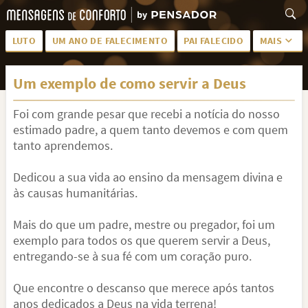
LUTO
UM ANO DE FALECIMENTO
PAI FALECIDO
MAIS
LUTO PARA AMIGA
PALAVRAS
Um exemplo de como servir a Deus
SAUDADES DA MÃE
PÊSAMES
Foi com grande pesar que recebi a notícia do nosso
PÊSAMES PARA AMIGA
DESCANSE EM PAZ
estimado padre, a quem tanto devemos e com quem
MEUS SENTIMENTOS
PÊSAMES PARA AMIGO
tanto aprendemos.
FRASES DE LUTO PARA AMIGO
FIM DE NAMORO
Dedicou a sua vida ao ensino da mensagem divina e
às causas humanitárias.
TODAS AS CATEGORIAS
Mais do que um padre, mestre ou pregador, foi um
exemplo para todos os que querem servir a Deus,
entregando-se à sua fé com um coração puro.
Que encontre o descanso que merece após tantos
anos dedicados a Deus na vida terrena!