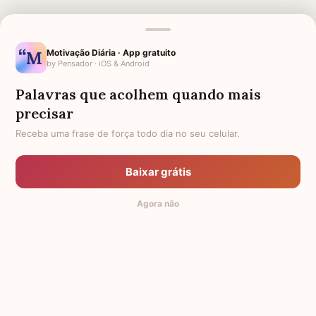
MENSAGENS RELACIONADAS
AGRADECIMENTO A DEUS PELO
QUE DEUS TE RECEBA DE
Motivação Diária · App gratuito
LIVRAMENTO
BRAÇOS ABERTOS
by Pensador · iOS & Android
AGRADECIMENTO A DEUS
MENSAGENS DE DEUS PARA
Palavras que acolhem quando mais
PELAS BÊNÇÃOS RECEBIDAS
AMIGO
precisar
FRASES E MENSAGENS DE
AGRADECIMENTO A DEUS
Receba uma frase de força todo dia no seu celular.
CONFORTO DE DEUS PARA
QUEM PERDEU ALGUÉM
DEUS
GRATIDÃO A DEUS
Baixar grátis
FRASES DE AGRADECIMENTO A
FRASES DE DEUS PARA AMIGOS
Agora não
DEUS
© 2014-2026 Mensagens de Conforto,