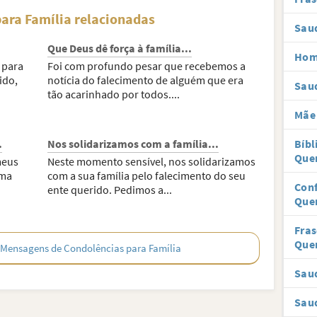
ara Família relacionadas
Sau
Que Deus dê força à família...
Hom
 para
Foi com profundo pesar que recebemos a
ido,
notícia do falecimento de alguém que era
Sau
tão acarinhado por todos....
Mãe 
.
Nos solidarizamos com a família...
Bíbl
Que
meus
Neste momento sensível, nos solidarizamos
uma
com a sua família pelo falecimento do seu
Con
ente querido. Pedimos a...
Que
Fra
Que
 Mensagens de Condolências para Família
Saud
Saud